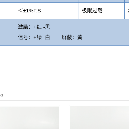
＜±1%F.S
极限过载
激励：+红 -黑
信号：+绿 -白 屏蔽：黄
ct