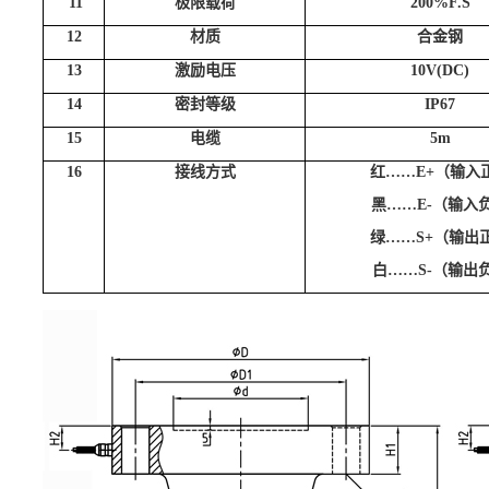
11
极限载荷
200%F.S
12
材质
合金钢
13
激励电压
10V(DC)
14
密封等级
IP67
15
电缆
5m
16
接线方式
红……E+（输入
黑……E-（输入
绿……S+（输出
白……S-（输出