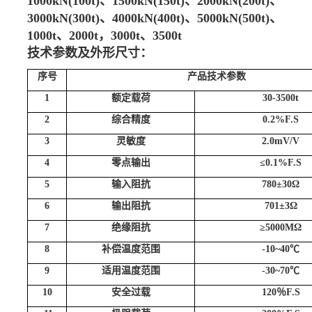
1000kN(100t)、1500kN(150t)、2000kN(200t)、
3000kN(300t)、4000kN(400t)、5000kN(500t)、
1000t、2000t，3000t、3500t
技术参数及外形尺寸：
序号
产品技术参数
1
额定载荷
30-3500t
2
综合精度
0.2%F.S
3
灵敏度
2.0mV/V
4
零点输出
≤0.1%F.S
5
输入阻抗
780±30Ω
6
输出阻抗
701±3Ω
7
绝缘阻抗
≥5000MΩ
8
补偿温度范围
-10~40℃
9
适用温度范围
-30~70℃
10
安全过载
120％F.S