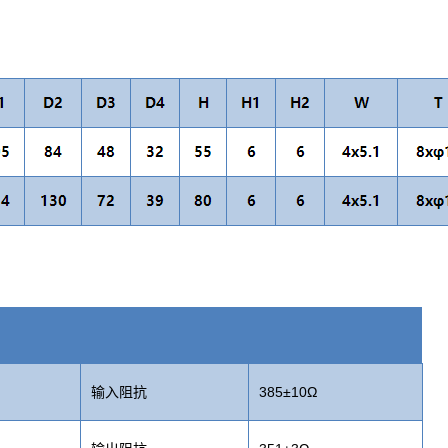
输入阻抗
385±10Ω