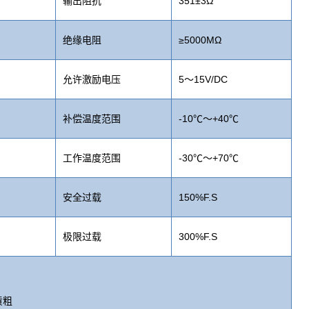
输出阻抗
351±3Ω
绝缘电阻
≥5000MΩ
允许激励电压
5～15V/DC
补偿温度范围
-10℃～+40℃
工作温度范围
-30℃～+70℃
安全过载
150%F.S
极限过载
300%F.S
黄粗